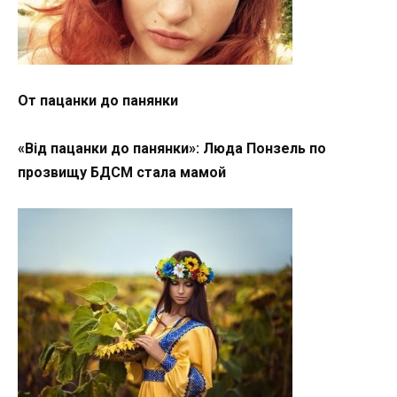
От пацанки до панянки
«Від пацанки до панянки»: Люда Понзель по
прозвищу БДСМ стала мамой