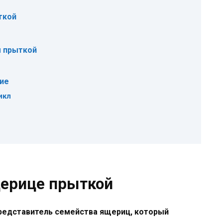
ткой
ы прыткой
ие
икл
щерице прыткой
 представитель семейства ящериц, который