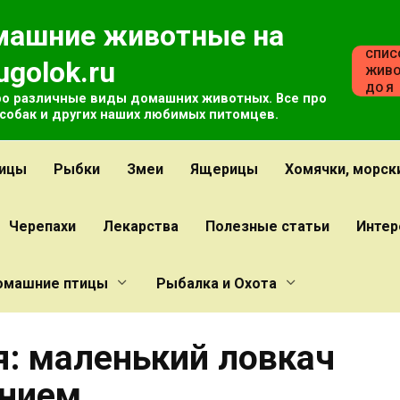
машние животные на
СПИС
ugolok.ru
ЖИВО
ДО Я
ро различные виды домашних животных. Все про
 собак и других наших любимых питомцев.
ицы
Рыбки
Змеи
Ящерицы
Хомячки, морск
Черепахи
Лекарства
Полезные статьи
Интер
омашние птицы
Рыбалка и Охота
: маленький ловкач
янием