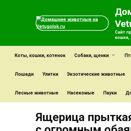
Перейти
До
к
содержанию
Vet
Сайт п
кошек,
Коты, кошки, котенок
Собаки, щенки
Пт
Лошади
Улитки
Экзотические животные
Лесные животные
Насекомые
Пауки
Д
Ящерица прыткая
с огромным оба