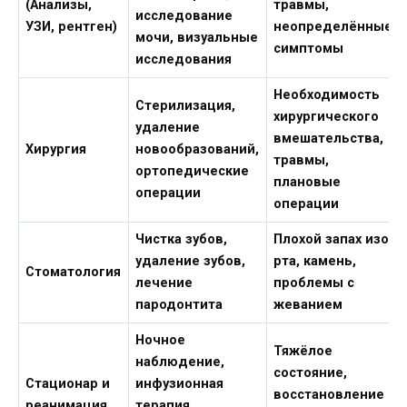
(Анализы,
травмы,
исследование
УЗИ, рентген)
неопределённые
мочи, визуальные
симптомы
исследования
Необходимость
Стерилизация,
хирургического
удаление
вмешательства,
Хирургия
новообразований,
травмы,
ортопедические
плановые
операции
операции
Чистка зубов,
Плохой запах изо
удаление зубов,
рта, камень,
Стоматология
лечение
проблемы с
пародонтита
жеванием
Ночное
Тяжёлое
наблюдение,
состояние,
Стационар и
инфузионная
восстановление
реанимация
терапия,