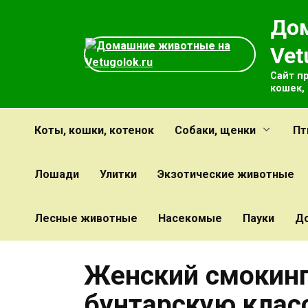
Перейти
До
к
содержанию
Vet
Сайт п
кошек,
Коты, кошки, котенок
Собаки, щенки
Пт
Лошади
Улитки
Экзотические животные
Лесные животные
Насекомые
Пауки
Д
Женский смокинг:
бунтарскую класс