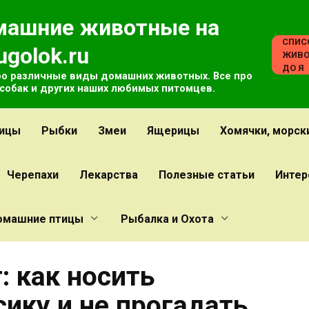
машние животные на
СПИС
ugolok.ru
ЖИВО
ДО Я
ро различные виды домашних животных. Все про
 собак и других наших любимых питомцев.
ицы
Рыбки
Змеи
Ящерицы
Хомячки, морск
Черепахи
Лекарства
Полезные статьи
Интер
омашние птицы
Рыбалка и Охота
 как носить
ику и не прогадать