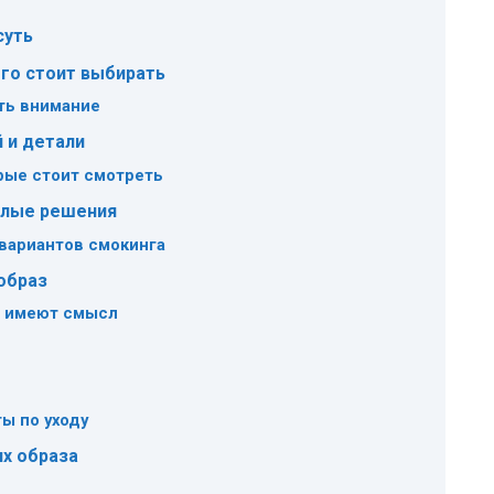
суть
его стоит выбирать
ть внимание
й и детали
рые стоит смотреть
елые решения
 вариантов смокинга
образ
е имеют смысл
ы по уходу
х образа