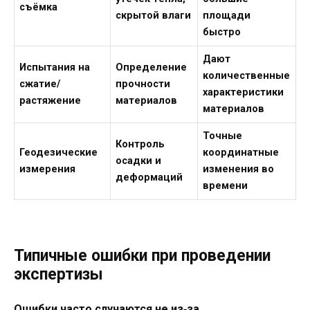
съёмка
скрытой влаги
площади
быстро
Дают
Испытания на
Определение
количественные
сжатие/
прочности
характеристики
растяжение
материалов
материалов
Точные
Контроль
Геодезические
координатные
осадки и
измерения
изменения во
деформаций
времени
Типичные ошибки при проведении
экспертизы
Ошибки часто случаются не из‑за