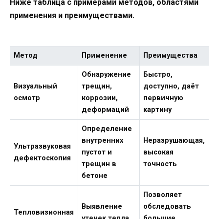
Ниже таблица с примерами методов, областями
применения и преимуществами.
Метод
Применение
Преимущества
Обнаружение
Быстро,
Визуальный
трещин,
доступно, даёт
осмотр
коррозии,
первичную
деформаций
картину
Определение
внутренних
Неразрушающая,
Ультразвуковая
пустот и
высокая
дефектоскопия
трещин в
точность
бетоне
Позволяет
Выявление
обследовать
Тепловизионная
утечек тепла,
большие